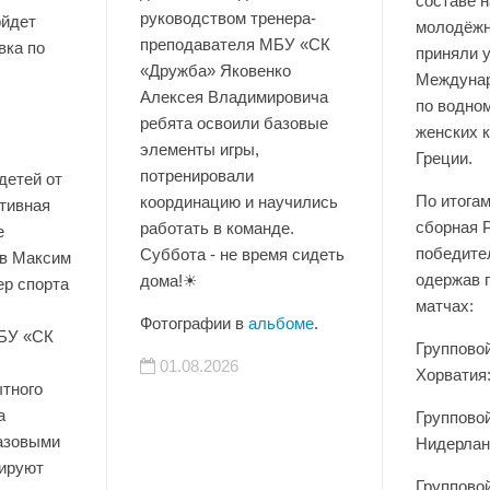
составе 
физкультурного
ойдет
молодёжн
мероприятия «Спортивная
вка по
приняли 
суббота» состоялась
Междунар
открытая тренировка по
по водно
баскетболу для детей от 6
женских к
до 12 лет. Под
Греции.
руководством тренера-
детей от
По итога
преподавателя МБУ «СК
ртивная
сборная 
«Дружба» Яковенко
е
победите
Алексея Владимировича
в Максим
одержав 
ребята освоили базовые
ер спорта
матчах:
элементы игры,
потренировали
БУ «СК
Группово
координацию и научились
Хорватия:
работать в команде.
тного
Суббота - не время сидеть
а
Группово
дома!☀
базовыми
Нидерланд
нируют
Фотографии в
альбоме
.
Группово