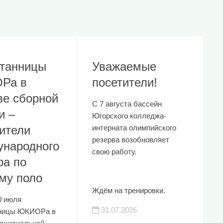
танницы
Уважаемые
Ра в
посетители!
ве сборной
С 7 августа бассейн
и –
Югорского колледжа-
ители
интерната олимпийского
резерва возобновляет
народного
свою работу.
ра по
му поло
Ждём на тренировки.
0 июля
31.07.2026
нницы ЮКИОРа в