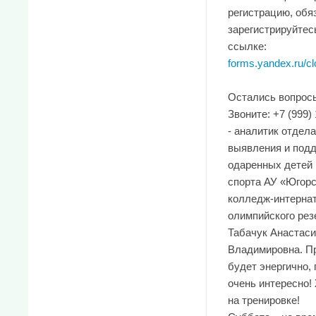
регистрацию, обя
зарегистрируйтес
ссылке:
forms.yandex.ru/clo
Остались вопрос
Звоните: +7 (999)
- аналитик отдела
выявления и под
одаренных детей 
спорта АУ «Югор
колледж-интерна
олимпийского рез
Табачук Анастаси
Владимировна. П
будет энергично, 
очень интересно!
на тренировке!