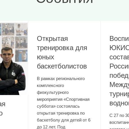
Воспи
ЮКИО
соста
Росси
побед
Открытая
Между
тренировка для
турни
юных
водно
ая
баскетболистов
о
С 27 по 3
В рамках регионального
воспита
комплексного