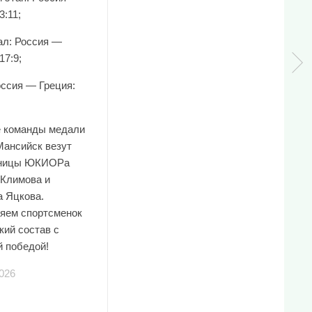
3:11;
л: Россия —
17:9;
оссия — Греция:
е команды медали
Мансийск везут
нницы ЮКИОРа
 Климова и
а Яцкова.
яем спортсменок
кий состав с
й победой!
026