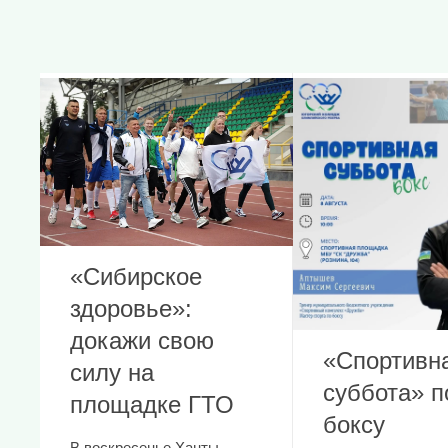
«Сибирское
здоровье»:
докажи свою
«Спортивн
силу на
суббота» п
площадке ГТО
боксу
В воскресенье Ханты-