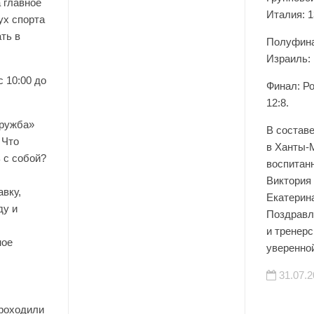
а главное
Италия: 1
ух спорта
01.08.2026
ть в
Полуфина
Израиль: 
с 10:00 до
Финал: Р
12:8.
ружба»
В состав
 Что
в Ханты-
 с собой?
воспита
Виктория
вку,
Екатерин
ду и
Поздравл
и тренерс
ное
уверенно
31.07.2
проходили