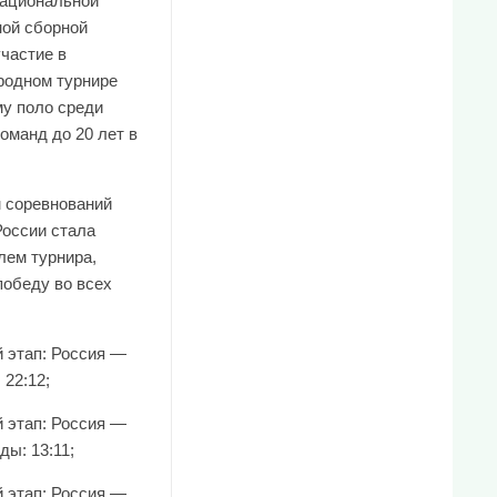
национальной
ой сборной
участие в
одном турнире
му поло среди
оманд до 20 лет в
м соревнований
России стала
лем турнира,
победу во всех
й этап: Россия —
 22:12;
й этап: Россия —
ы: 13:11;
й этап: Россия —