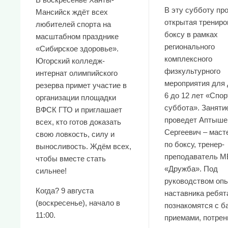
В эту субботу пр
Мансийск ждёт всех
открытая трениро
любителей спорта на
боксу в рамках
масштабном празднике
регионального
«Сибирское здоровье».
комплексного
Югорский колледж-
физкультурного
интернат олимпийского
мероприятия для 
резерва примет участие в
6 до 12 лет «Спо
организации площадки
суббота». Заняти
ВФСК ГТО и приглашает
проведет Аптыше
всех, кто готов доказать
Сергеевич – маст
свою ловкость, силу и
по боксу, тренер-
выносливость. Ждём всех,
преподаватель М
чтобы вместе стать
«Дружба». Под
сильнее!
руководством опы
Когда? 9 августа
наставника ребят
(воскресенье), начало в
познакомятся с 
11:00.
приемами, потре