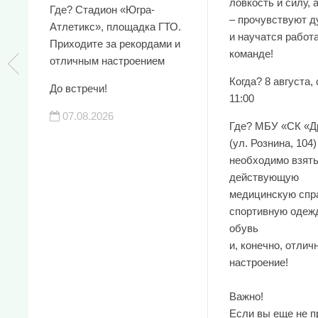
ловкость и силу, 
Где? Стадион «Югра-
– прочувствуют д
Атлетикс», площадка ГТО.
и научатся работа
Приходите за рекордами и
команде!
отличным настроением
Когда? 8 августа, 
До встречи!
11:00
07.08.2026
Где? МБУ «СК «Д
(ул. Рознина, 104)
необходимо взять
действующую
медицинскую спра
спортивную одеж
обувь
и, конечно, отлич
настроение!
Важно!
Если вы еще не 