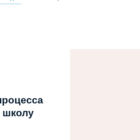
процесса
ь школу