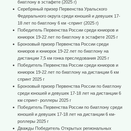
биатлону в эстафете (2025 г)
Серебряный призер Первенства Уральского
Федерального округа среди юношей и девушек 17-
18 лет по биатлону 6 км -спринт (2025 г)
Победитель Первенства России среди юниоров и
юниорок 19-22 лет по биатлону в эстафете 2025 г
Бронзовый призер Первенства России среди
юниоров и юниорок 19-22 лет по биатлону на
дистанции 7,5 км гонка преследования 2025 г
Победитель Первенства России среди юниоров и
юниорок 19-22 лет по биатлону на дистанции 6 км
спринт 2025 г
Бронзовый призер Первенства России по биатлону
среди юношей и девушек 17-18 лет на дистанции 6
км спринт- роллеры 2025 г
Победитель Первенства России по биатлону среди
юношей и девушек 17-18 лет на дистанции 6 км-
роллеры 2025 г
Дважды Победитель Открытых региональных