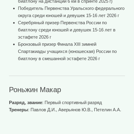
биатлону на дистанции 6 км в спринте 2025 г)
Победитель Первенства Уральского федерального
округа среди юношей и девушек 15-16 лет 2026 г
Серебряный призер Первенства России по
биатлону среди юношей и девушек 15-16 лет в
эстафете 2026 г
Бронзовый призер Финала XIII зимней
Спартакиады учащихся (юношеская) России по
биатлону в смешанной эстафете 2026 г
Роньжин Макар
Разряд, звание
: Первый спортивный разряд
Тренеры
: Павлов Д.И., Аверьянов Ю.В., Петелин А.А.