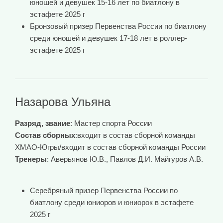
юношей и девушек 15-16 лет по биатлону в
эстафете 2025 г
Бронзовый призер Первенства России по биатлону
среди юношей и девушек 17-18 лет в роллер-
эстафете 2025 г
Назарова Ульяна
Разряд, звание
: Мастер спорта России
Состав сборных
:входит в состав сборной команды
ХМАО-Югры/входит в состав сборной команды России
Тренеры
: Аверьянов Ю.В., Павлов Д.И. Майгуров А.В.
Серебряный призер Первенства России по
биатлону среди юниоров и юниорок в эстафете
2025 г