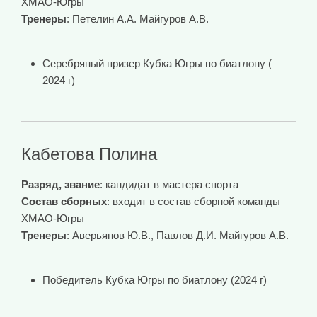
ХМАО-Югры
Тренеры
: Петелин А.А. Майгуров А.В.
Серебряный призер Кубка Югры по биатлону (
2024 г)
Кабетова Полина
Разряд, звание
: кандидат в мастера спорта
Состав сборных
: входит в состав сборной команды
ХМАО-Югры
Тренеры
: Аверьянов Ю.В., Павлов Д.И. Майгуров А.В.
Победитель Кубка Югры по биатлону (2024 г)