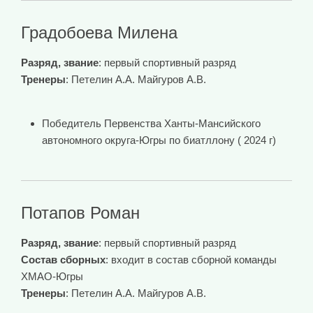
Градобоева Милена
Разряд, звание
: первый спортивный разряд
Тренеры
: Петелин А.А. Майгуров А.В.
Победитель Первенства Ханты-Мансийского
автономного округа-Югры по биатллону ( 2024 г)
Потапов Роман
Разряд, звание
: первый спортивный разряд
Состав сборных
: входит в состав сборной команды
ХМАО-Югры
Тренеры
: Петелин А.А. Майгуров А.В.