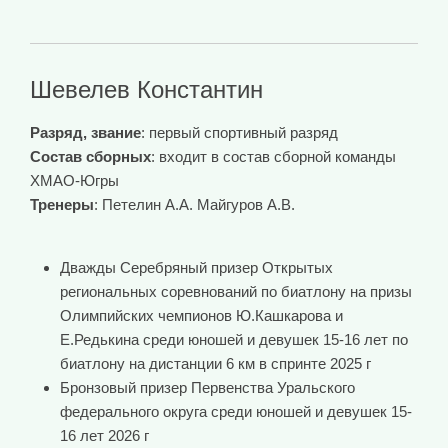
Шевелев Константин
Разряд, звание
: первый спортивный разряд
Состав сборных
: входит в состав сборной команды
ХМАО-Югры
Тренеры
: Петелин А.А. Майгуров А.В.
Дважды Серебряный призер Открытых
региональных соревнований по биатлону на призы
Олимпийских чемпионов Ю.Кашкарова и
Е.Редькина среди юношей и девушек 15-16 лет по
биатлону на дистанции 6 км в спринте 2025 г
Бронзовый призер Первенства Уральского
федерального округа среди юношей и девушек 15-
16 лет 2026 г