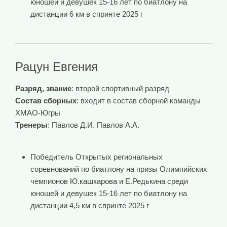
юношей и девушек 15-16 лет по биатлону на
дистанции 6 км в спринте 2025 г
Рацун Евгения
Разряд, звание
: второй спортивный разряд
Состав сборных
: входит в состав сборной команды
ХМАО-Югры
Тренеры
: Павлов Д.И. Павлов А.А.
Победитель Открытых региональных
соревнований по биатлону на призы Олимпийских
чемпионов Ю.кашкарова и Е.Редькина среди
юношей и девушек 15-16 лет по биатлону на
дистанции 4,5 км в спринте 2025 г