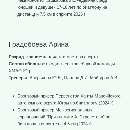
чемпионов Ю.Кашкарова и Е.Редькина среди
юношей и девушек 17-18 лет по биатлону на
дистанции 7,5 км в спринте 2025 г
Градобоева Арина
Разряд, звание
: кандидат в мастера спорта
Состав сборных
: входит в состав сборной команды
ХМАО-Югры
Тренеры
: Аверьянов Ю.В., Павлов Д.И. Майгуров А.В.
Бронзовый призер Первенства Ханты-Мансийского
автономного округа-Югры по биатллону (2024 г)
Бронзовый призер Межрегиональных
соревнований "Приз памяти А. Стрепетова" по
биатлону в спринте на 4,5 км (2024 г)