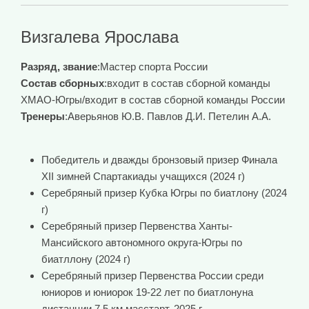
Визгалева Ярослава
Разряд, звание
:Мастер спорта России
Состав сборных
:входит в состав сборной команды
ХМАО-Югры/входит в состав сборной команды России
Тренеры
:Аверьянов Ю.В. Павлов Д.И. Петелин А.А.
Победитель и дважды бронзовый призер Финала
XII зимней Спартакиады учащихся (2024 г)
Серебряный призер Кубка Югры по биатлону (2024
г)
Серебряный призер Первенства Ханты-
Мансийского автономного округа-Югры по
биатллону (2024 г)
Серебряный призер Первенства России среди
юниоров и юниорок 19-22 лет по биатлонуна
дистанции 7,5 км масстарт, 2025 г