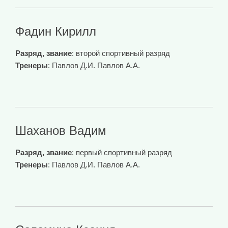
Фадин Кирилл
Разряд, звание
: второй спортивный разряд
Тренеры
: Павлов Д.И. Павлов А.А.
Шаханов Вадим
Разряд, звание
: первый спортивный разряд
Тренеры
: Павлов Д.И. Павлов А.А.