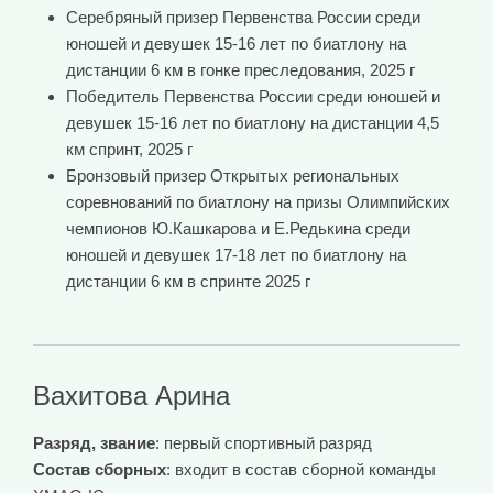
Серебряный призер Первенства России среди
юношей и девушек 15-16 лет по биатлону на
дистанции 6 км в гонке преследования, 2025 г
Победитель Первенства России среди юношей и
девушек 15-16 лет по биатлону на дистанции 4,5
км спринт, 2025 г
Бронзовый призер Открытых региональных
соревнований по биатлону на призы Олимпийских
чемпионов Ю.Кашкарова и Е.Редькина среди
юношей и девушек 17-18 лет по биатлону на
дистанции 6 км в спринте 2025 г
Вахитова Арина
Разряд, звание
: первый спортивный разряд
Состав сборных
: входит в состав сборной команды