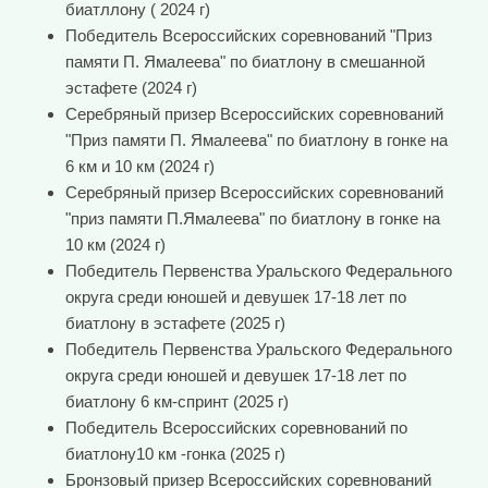
биатллону ( 2024 г)
Победитель Всероссийских соревнований "Приз
памяти П. Ямалеева" по биатлону в смешанной
эстафете (2024 г)
Серебряный призер Всероссийских соревнований
"Приз памяти П. Ямалеева" по биатлону в гонке на
6 км и 10 км (2024 г)
Серебряный призер Всероссийских соревнований
"приз памяти П.Ямалеева" по биатлону в гонке на
10 км (2024 г)
Победитель Первенства Уральского Федерального
округа среди юношей и девушек 17-18 лет по
биатлону в эстафете (2025 г)
Победитель Первенства Уральского Федерального
округа среди юношей и девушек 17-18 лет по
биатлону 6 км-спринт (2025 г)
Победитель Всероссийских соревнований по
биатлону10 км -гонка (2025 г)
Бронзовый призер Всероссийских соревнований