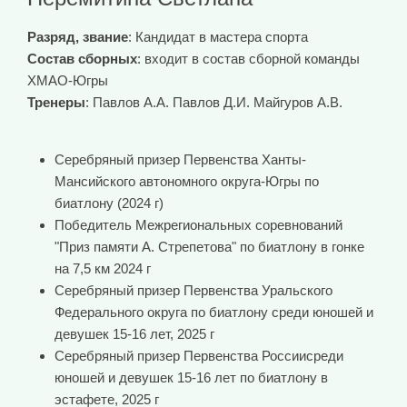
Разряд, звание
: Кандидат в мастера спорта
Состав сборных
: входит в состав сборной команды
ХМАО-Югры
Тренеры
: Павлов А.А. Павлов Д.И. Майгуров А.В.
Серебряный призер Первенства Ханты-
Мансийского автономного округа-Югры по
биатлону (2024 г)
Победитель Межрегиональных соревнований
"Приз памяти А. Стрепетова" по биатлону в гонке
на 7,5 км 2024 г
Серебряный призер Первенства Уральского
Федерального округа по биатлону среди юношей и
девушек 15-16 лет, 2025 г
Серебряный призер Первенства Россиисреди
юношей и девушек 15-16 лет по биатлону в
эстафете, 2025 г