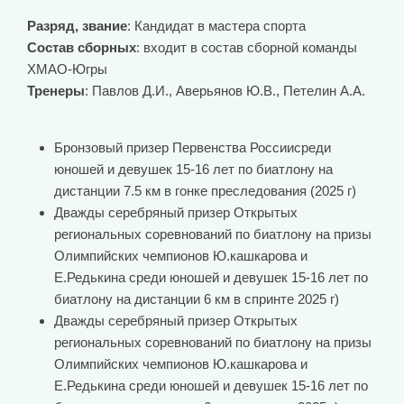
Разряд, звание
: Кандидат в мастера спорта
Состав сборных
: входит в состав сборной команды
ХМАО-Югры
Тренеры
: Павлов Д.И., Аверьянов Ю.В., Петелин А.А.
Бронзовый призер Первенства Россиисреди
юношей и девушек 15-16 лет по биатлону на
дистанции 7.5 км в гонке преследования (2025 г)
Дважды серебряный призер Открытых
региональных соревнований по биатлону на призы
Олимпийских чемпионов Ю.кашкарова и
Е.Редькина среди юношей и девушек 15-16 лет по
биатлону на дистанции 6 км в спринте 2025 г)
Дважды серебряный призер Открытых
региональных соревнований по биатлону на призы
Олимпийских чемпионов Ю.кашкарова и
Е.Редькина среди юношей и девушек 15-16 лет по