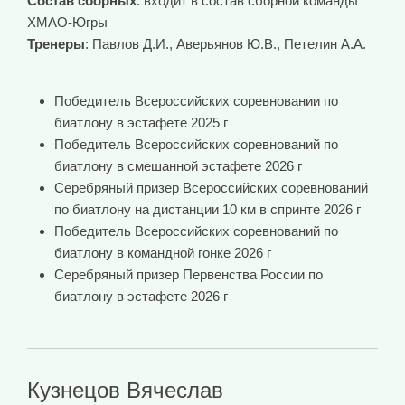
Состав сборных
: входит в состав сборной команды
ХМАО-Югры
Тренеры
: Павлов Д.И., Аверьянов Ю.В., Петелин А.А.
Победитель Всероссийских соревновании по
биатлону в эстафете 2025 г
Победитель Всероссийских соревнований по
биатлону в смешанной эстафете 2026 г
Серебряный призер Всероссийских соревнований
по биатлону на дистанции 10 км в спринте 2026 г
Победитель Всероссийских соревнований по
биатлону в командной гонке 2026 г
Серебряный призер Первенства России по
биатлону в эстафете 2026 г
Кузнецов Вячеслав