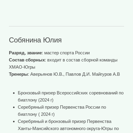
Собянина Юлия
Разряд, звание
: мастер спорта России
Состав сборных
: входит в состав сборной команды
ХМАО-Югры
Тренеры
: Аверьянов Ю.В., Павлов Д.И. Майгуров А.В
Бронзовый призер Всероссийских соревнований по
биатлону (2024 г)
Серебряный призер Первенства России по
биатлону ( 2024 г)
Серебряный и бронзовый призер Первенства
Ханты-Мансийского автономного округа-Югры по