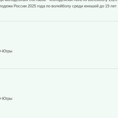
лодежи России 2025 года по волейболу среди юношей до 19 лет 
О-Югры
О-Югры