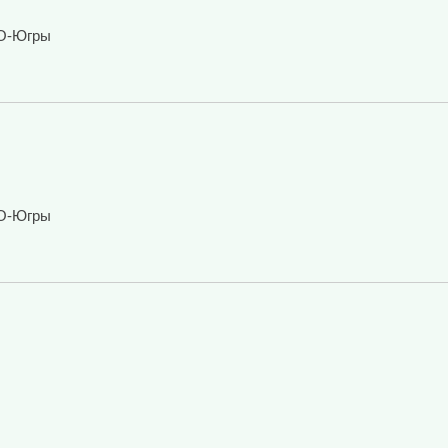
АО-Югры
АО-Югры