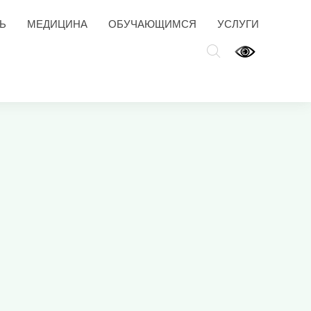
Ь
МЕДИЦИНА
ОБУЧАЮЩИМСЯ
УСЛУГИ