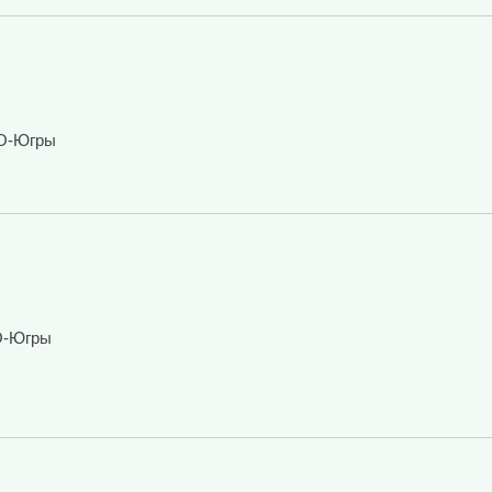
АО-Югры
О-Югры