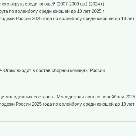
о округа среди юношей (2007-2008 г.р.) (2024 г)
уга по волейболу среди юношей до 19 лет 2025 г
лодежи России 2025 года по волейболу среди юношей до 19 лет 
-Югры/ входит в состав сборной команды России
и молодежных составов - Молодежная лига по волейболу 2025 
лодежи России 2025 года по волейболу среди юношей до 19 лет 