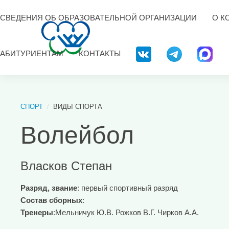
СВЕДЕНИЯ ОБ ОБРАЗОВАТЕЛЬНОЙ ОРГАНИЗАЦИИ
О К
АБИТУРИЕНТАМ
КОНТАКТЫ
СПОРТ
ВИДЫ СПОРТА
Волейбол
Власков Степан
Разряд, звание
: первый спортивный разряд
Состав сборных
:
Тренеры
:Мельничук Ю.В. Рожков В.Г. Чирков А.А.