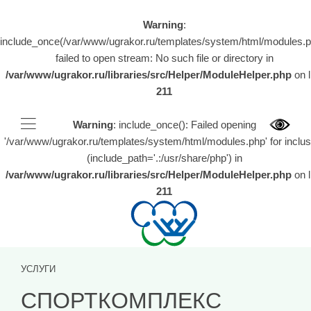
Warning
:
include_once(/var/www/ugrakor.ru/templates/system/html/modules.p
failed to open stream: No such file or directory in
/var/www/ugrakor.ru/libraries/src/Helper/ModuleHelper.php
on l
211
Warning
: include_once(): Failed opening
'/var/www/ugrakor.ru/templates/system/html/modules.php' for inclus
(include_path='.:/usr/share/php') in
/var/www/ugrakor.ru/libraries/src/Helper/ModuleHelper.php
on l
211
УСЛУГИ
СПОРТКОМПЛЕКС