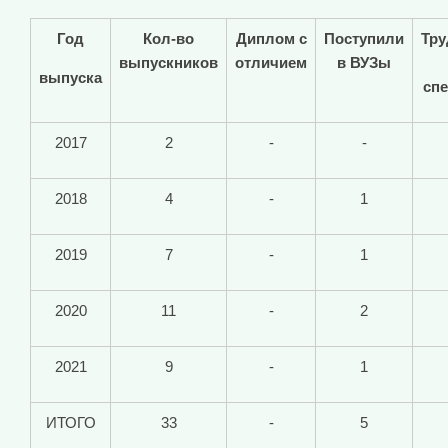
Год
Кол-во
Диплом с
Поступили
Тру
выпускников
отличием
в ВУЗы
выпуска
сп
2017
2
-
-
2018
4
-
1
2019
7
-
1
2020
11
-
2
2021
9
-
1
ИТОГО
33
-
5